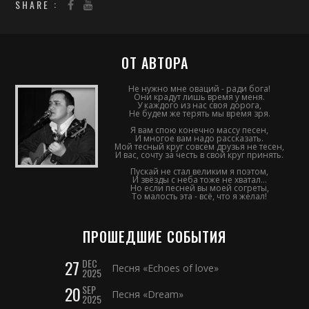
SHARE :
ОТ АВТОРА
Не нужно мне оваций - ради бога!
Они крадут лишь время у меня.
У каждого из нас своя дорога,
Не будем же терять мы время зря.
Я вам спою конечно массу песен,
И многое вам надо рассказать.
Мой тесный круг совсем друзья не тесен,
И вас, сочту за честь в свой круг принять.
Пускай не стал великим я поэтом,
И звёзды с неба тоже не хватал...
Но если песней вы моей согреты,
То малость эта - всё, что я желал!
ПРОШЕДШИЕ СОБЫТИЯ
27
DEC
Песня «Echoes of love»
2025
20
SEP
Песня «Dream»
2025