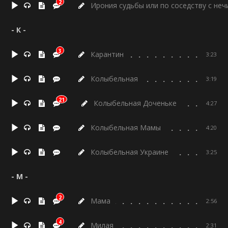
2
Ирония судьбы или по соседству с неч
- К -
3
Карантин
3:23
Колыбельная
3:19
21
Колыбельная Доченьке
4:27
Колыбельная Мамы
4:20
Колыбельная Украине
3:25
- М -
2
Мама
2:56
4
Милая
2:31