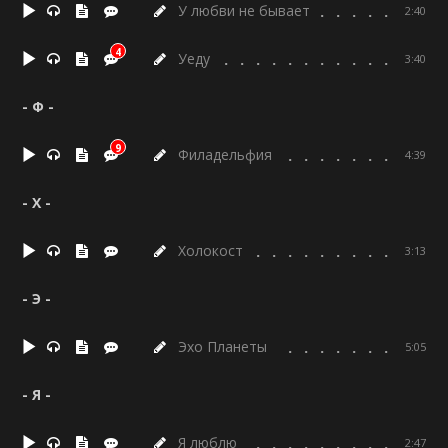
У любви не бывает
2:40
4
Уеду
3:40
- Ф -
9
Филадельфия
4:39
- Х -
Холокост
3:13
- Э -
Эхо Планеты
5:05
- Я -
Я люблю
2:47