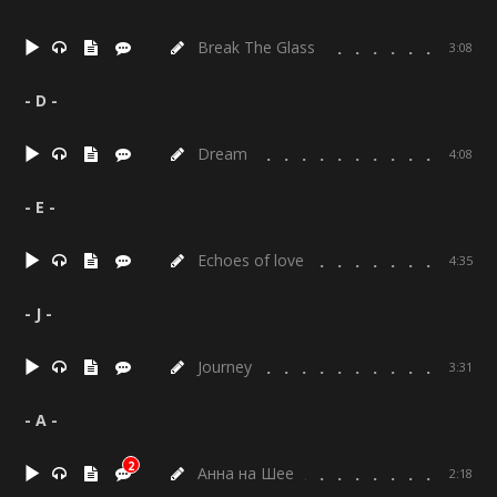
Break The Glass
3:08
- D -
Dream
4:08
- E -
Echoes of love
4:35
- J -
Journey
3:31
- А -
2
Анна на Шее
2:18