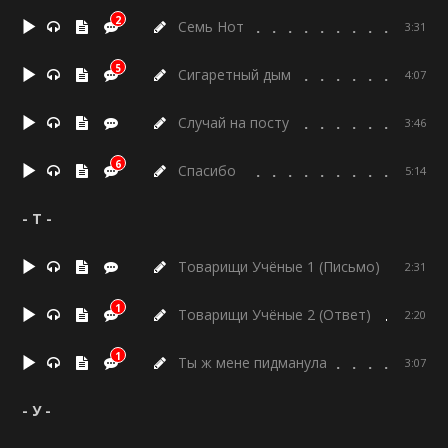
2
Семь Нот
3:31
5
Сигаретный дым
4:07
Случай на посту
3:46
6
Спасибо
5:14
- Т -
Товарищи Учёные 1 (Письмо)
2:31
1
Товарищи Учёные 2 (Ответ)
2:20
1
Ты ж мене пидманула
3:07
- У -