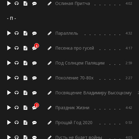
Ослиная Притча
4:02
- П -
Параллель
4:32
6
Песенка про гусей
4:17
Под Солнцем Палящим
2:59
Поколение 70-80х
2:27
Посвящение Владимиру Высоцкому
2
Праздник Жизни
4:42
Прощай Год 2020
0:53
Пусть не будет войны
4:05