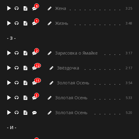
9
Жена
3:25
1
Жизнь
3:48
- З -
2
Зарисовка о Ямайке
3:17
12
Звёздочка
2:17
11
Золотая Осень
3:54
3
Золотая Осень
5:33
Золотая Осень
5:20
- И -