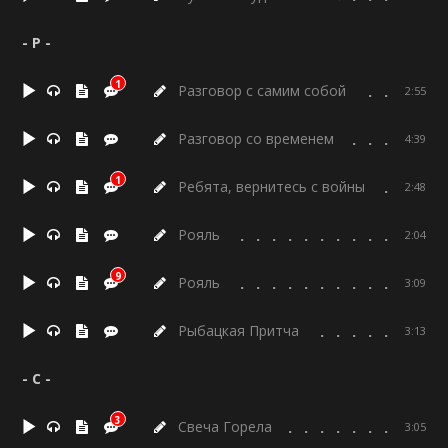
- Р -
1
Разговор с самим собой
2:55
Разговор со временем
4:39
1
Ребята, вернитесь с войны
2:48
Рояль
2:04
9
Рояль
3:09
Рыбацкая Притча
3:13
- С -
3
Свеча Горела
3:05