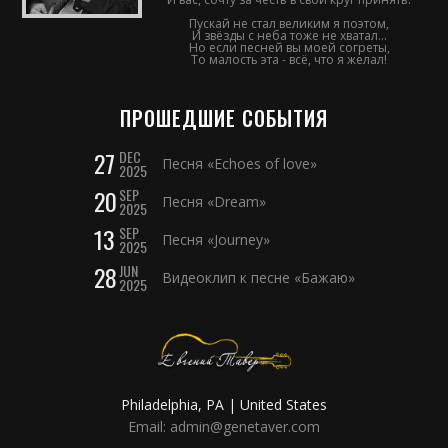
Пускай не стал великим я поэтом,
И звёзды с неба тоже не хватал...
Но если песней вы моей согреты,
То малость эта - всё, что я желал!
ПРОШЕДШИЕ СОБЫТИЯ
27
DEC
Песня «Echoes of love»
2025
20
SEP
Песня «Dream»
2025
13
SEP
Песня «Journey»
2025
28
JUN
Видеоклип к песне «Бажаю»
2025
Philadelphia, PA | United States
Email: admin@genetaver.com