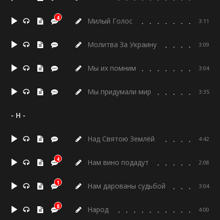
4
Милый Голос
3:11
Молитва За Украину
3:09
Мы их помним
3:04
Мы придумали мир
3:35
- Н -
Над Святою Землёй
4:42
4
Нам вино подадут
2:08
1
Нам дарованы судьбой
3:04
8
Народ
4:00