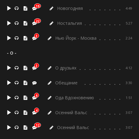
19
Новогодняя
4:49
22
Ностальгия
5:27
3
Нью Йорк - Москва
2:24
- О -
3
О друзьях
4:12
Обещание
3:30
6
Ода Вдохновению
1:51
4
Осенний Вальс
3:07
12
Осенний Вальс
3:07