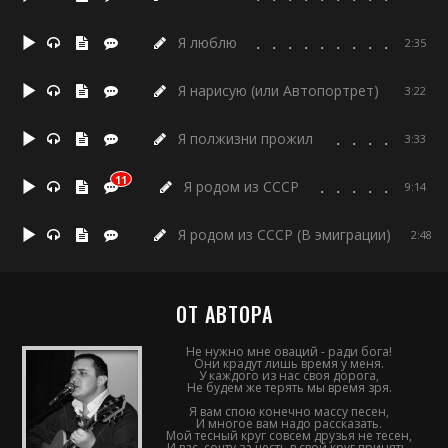
Я люблю
2:35
Я нарисую (или Автопортрет)
3:22
Я полжизни прожил
3:33
11
Я родом из СССР
9:14
Я родом из СССР (В эмиграции)
2:48
ОТ АВТОРА
Не нужно мне оваций - ради бога!
Они крадут лишь время у меня.
У каждого из нас своя дорога,
Не будем же терять мы время зря.
Я вам спою конечно массу песен,
И многое вам надо рассказать.
Мой тесный круг совсем друзья не тесен,
И вас, сочту за честь в свой круг принять.