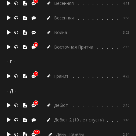
1
Весенняя
4:11
Весенняя
3:56
Война
3:02
8
Восточная Притча
2:13
- Г -
7
Гранит
4:23
- Д -
2
Дебют
3:15
Дебют 2 (10 лет спустя)
3:45
11
День Победы
2:34