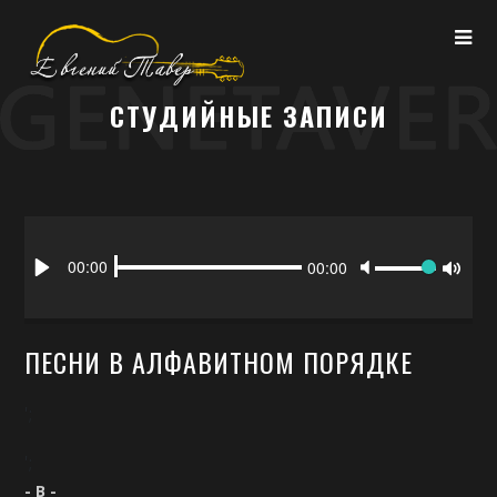
СТУДИЙНЫЕ ЗАПИСИ
Seek
Volume
Current
00:00
Duration
00:00
time
Play
Toggl
Mute
ПЕСНИ В АЛФАВИТНОМ ПОРЯДКЕ
';
';
- B -