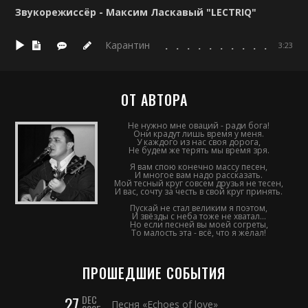
Звукорежиссёр - Максим Ласкавый "LECTRIQ"
Карантин
3:23
ОТ АВТОРА
Не нужно мне оваций - ради бога!
Они крадут лишь время у меня.
У каждого из нас своя дорога,
Не будем же терять мы время зря.
Я вам спою конечно массу песен,
И многое вам надо рассказать.
Мой тесный круг совсем друзья не тесен,
И вас, сочту за честь в свой круг принять.
Пускай не стал великим я поэтом,
И звёзды с неба тоже не хватал...
Но если песней вы моей согреты,
То малость эта - всё, что я желал!
ПРОШЕДШИЕ СОБЫТИЯ
27
DEC
Песня «Echoes of love»