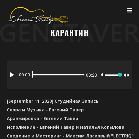
КАРАНТИН
Seek
Volume
Current
00:00
Duration
03:23
time
Play
Toggl
Mute
[September 11, 2020] Студийная Запись
Слова и Музыка - Евгений Тавер
Аранжировка - Евгений Тавер
Исполнение - Евгений Тавер и Наталья Копылова
Сведение и Мастеринг - Максим Ласкавый "LECTRIQ"