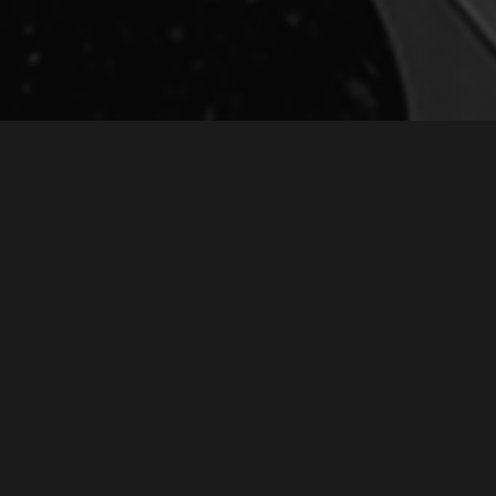
ВИДЕОЗАПИСЬ ПЕСНИ «ПОСВЯЩЕНИЕ
ВЛАДИМИРУ ВЫСОЦКОМУ»
July 23, 2020
Видеозапись песни
«Посвящение Владимиру
Высоцкому»
Друзья!
25-е июля - это день памяти
моего любимого поэта