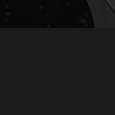
МОЯ НОВАЯ ПЕСНЯ «ХОЛОКОСТ»
February 20, 2020
Моя новая песня
«Холокост»
Дорогие мои друзья!
Хочу поделиться с вами
своей новой песней. Песня
называется "Холокост".